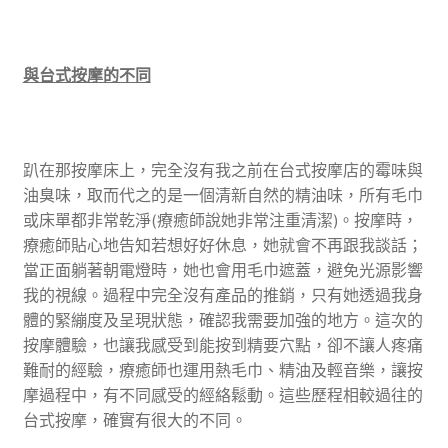
與台式按摩的不同
趴在那按摩床上，完全沒有我之前在台式按摩店的霉味與
油臭味，取而代之的是一個清新自然的精油味，所有毛巾
或床單都非常乾淨(療癒師說她非常注重清潔)。按摩時，
療癒師貼心地告知若想好好休息，她就會不再跟我談話；
當正面躺著朝電燈時，她也會用毛巾遮蓋，避免光源影響
我的視線。過程中完全沒有產品的推銷，只有她透過我身
體的緊繃度及呈現狀態，確認我需要加強的地方。這次的
按摩體驗，也讓我感受到能按到精要穴點，卻不讓人疼痛
難耐的經驗，療癒師也運用熱毛巾、精油及輕音樂，讓按
摩過程中，有不同感受的經絡鬆動。這些歷程相較過往的
台式按摩，確實有很大的不同。