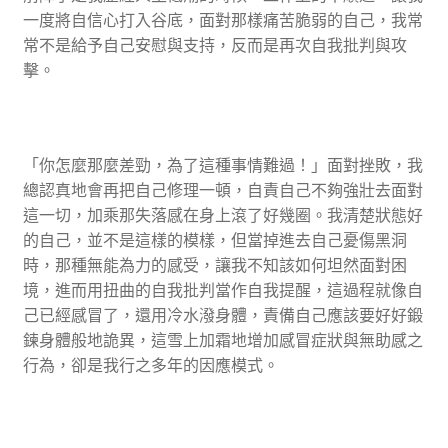
一度將自信心打入谷底，面對那樣痛苦脆弱的自己，我常
常不是給予自己安慰與支持，反而是再次自我批判與攻
擊。
「你怎麼那麼差勁，為了這種事情難過！」面對挫敗，我
總認真地會再把自己修理一頓，自責自己不夠強壯去面對
這一切，加乘那失落感在身上滾了好幾圈。我清楚狀態好
的自己，並不是這樣的模樣，但當掉進去自己憂傷黑洞
時，那種無能為力的感受，讓我不知該如何坦然面對困
境，進而用扭曲的自我批判當作自我提醒，這過程就像自
己已經感冒了，還用冷水潑身體，責備自己應該要好好鍛
鍊身體般地詭異，這雪上加霜地增加感冒症狀與無助感之
行為，卻是我行之多年的因應模式。