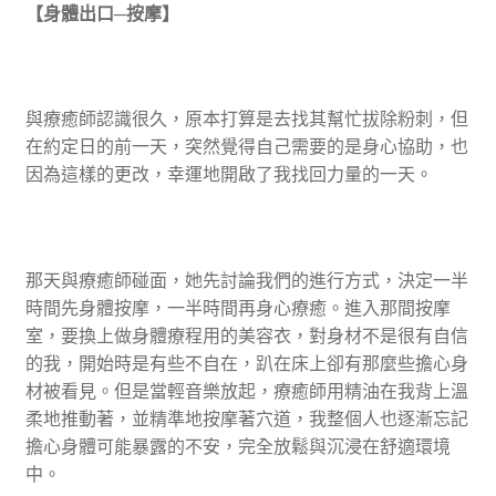
【身體出口─按摩】
與療癒師認識很久，原本打算是去找其幫忙拔除粉刺，但
在約定日的前一天，突然覺得自己需要的是身心協助，也
因為這樣的更改，幸運地開啟了我找回力量的一天。
那天與療癒師碰面，她先討論我們的進行方式，決定一半
時間先身體按摩，一半時間再身心療癒。進入那間按摩
室，要換上做身體療程用的美容衣，對身材不是很有自信
的我，開始時是有些不自在，趴在床上卻有那麼些擔心身
材被看見。但是當輕音樂放起，療癒師用精油在我背上溫
柔地推動著，並精準地按摩著穴道，我整個人也逐漸忘記
擔心身體可能暴露的不安，完全放鬆與沉浸在舒適環境
中。