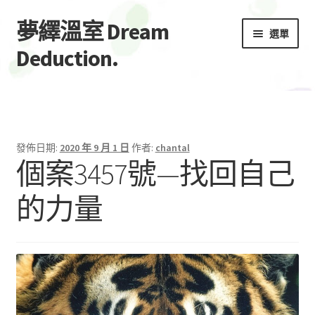
夢繹溫室 Dream
跳
跳
選單
至
至
Deduction.
導
主
覽
要
首頁
列
內
容
展
服務Service
開
發佈日期:
2020 年 9 月 1 日
作者:
chantal
子
個案3457號—找回自己
聯絡/預約
選
單
的力量
展
水無月Minazuki
開
子
全部文章
選
單