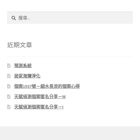
搜
尋
關
鍵
字:
近期文章
預測系統
居家海鹽淨化
個案1037號－細水長流的個案心得
天賦偵測個案匿名分享－W
天賦偵測個案匿名分享－I