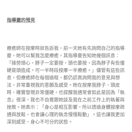
指導靈的預見
療癒師在按摩時就告訴我，前一天她有先詢問自己的指導
靈，她可以幫我怎麼療癒，其指導靈告知她幾個訊息：
「操勞煩心，脖子一定要按，頭也要按，因為脖子有些僵
硬是頭造成。可一半時段按摩一半療癒。」儘管有這些訊
息，但療癒師在每個過程，都仍認真詢問我的意見與想
法，非常重視我的意願及感受。她在按摩我脖子、頭皮
時，確實發現非常僵硬，也提醒我通常會如此是因為「執
念」很深，我也不自覺跟她談及我在之前工作上的執著與
挫敗。她表示：「身心是相互影響，所以透過身體按摩疏
通與放鬆，也會讓心理的執念慢慢鬆動」。這也讓我更加
深刻感受，身心不可分的狀態。