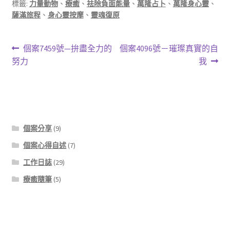
標籤:
力量動物
、
療癒
、
祛除負面能量
、
萬隆占卜
、
萬隆身心靈
、
薩滿旅程
、
身心靈按摩
、
靈魂復原
文
上
下
個案7459號—拚盡全力的
個案4096號－璀璨真實的自
一
一
努力
我
章
篇
篇
導
文
文
章:
章:
覽
個案分享
(9)
個案心得自述
(7)
工作日誌
(29)
療癒隨筆
(5)