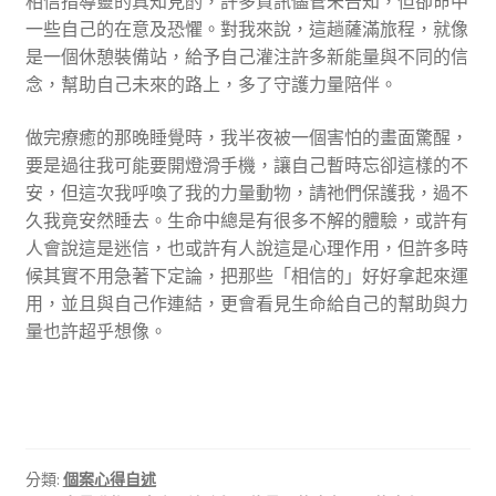
相信指導靈的真知見酌，許多資訊儘管未告知，但卻命中
一些自己的在意及恐懼。對我來說，這趟薩滿旅程，就像
是一個休憩裝備站，給予自己灌注許多新能量與不同的信
念，幫助自己未來的路上，多了守護力量陪伴。
做完療癒的那晚睡覺時，我半夜被一個害怕的畫面驚醒，
要是過往我可能要開燈滑手機，讓自己暫時忘卻這樣的不
安，但這次我呼喚了我的力量動物，請祂們保護我，過不
久我竟安然睡去。生命中總是有很多不解的體驗，或許有
人會說這是迷信，也或許有人說這是心理作用，但許多時
候其實不用急著下定論，把那些「相信的」好好拿起來運
用，並且與自己作連結，更會看見生命給自己的幫助與力
量也許超乎想像。
分類:
個案心得自述