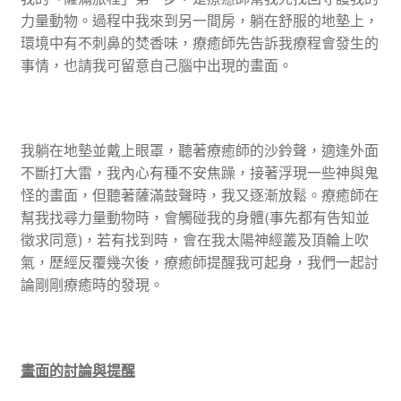
力量動物。過程中我來到另一間房，躺在舒服的地墊上，
環境中有不刺鼻的焚香味，療癒師先告訴我療程會發生的
事情，也請我可留意自己腦中出現的畫面。
我躺在地墊並戴上眼罩，聽著療癒師的沙鈴聲，適逢外面
不斷打大雷，我內心有種不安焦躁，接著浮現一些神與鬼
怪的畫面，但聽著薩滿鼓聲時，我又逐漸放鬆。療癒師在
幫我找尋力量動物時，會觸碰我的身體(事先都有告知並
徵求同意)，若有找到時，會在我太陽神經叢及頂輪上吹
氣，歷經反覆幾次後，療癒師提醒我可起身，我們一起討
論剛剛療癒時的發現。
畫面的討論與提醒