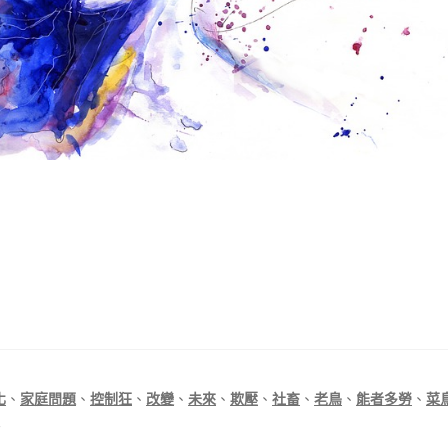
化
、
家庭問題
、
控制狂
、
改變
、
未來
、
欺壓
、
社畜
、
老鳥
、
能者多勞
、
菜
失