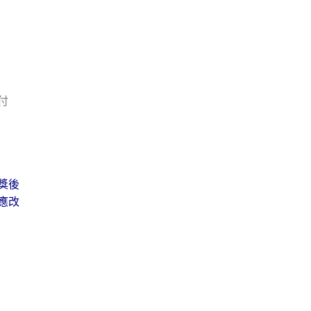
付
獎後
應改