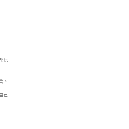
都比
會。
自己