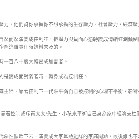
壓力，他們幫你承擔你不想承擔的生存壓力、社會壓力，經濟壓
自然而然演變成控制狂，把壓力與負面心態轉變成情緒狂潮傾倒
企圖逃離責任時始料未及的。
時一百八十度大轉變成加害者。
的是變成面對弱者時，轉身成為控制狂。
庭主婦，靠著控制下一代來平衡自己被控制的心理不平衡，影響
，靠著控制或斥責太太/先生、小孩來平衡自己身為家中經濟支柱
代惡性循環下去，演變成大家耳熟能詳的家庭問題，最後誰也不