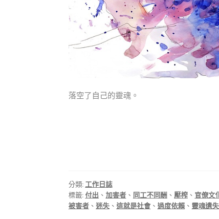
落空了自己的靈魂。
分類:
工作日誌
標籤:
付出
、
加害者
、
同工不同酬
、
壓榨
、
官僚文
被害者
、
迷失
、
這就是社會
、
過度依賴
、
靈魂遺