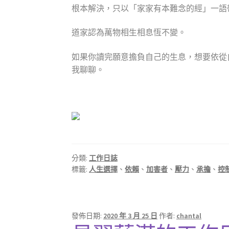
根本解決，只以「家家有本難念的經」一語
道家認為萬物相生相息恆不變。
如果你讀完願意擔負自己的生息，想要依從
我聊聊。
分類:
工作日誌
標籤:
人生選擇
、
依賴
、
加害者
、
壓力
、
承擔
、
控
發佈日期:
2020 年 3 月 25 日
作者:
chantal