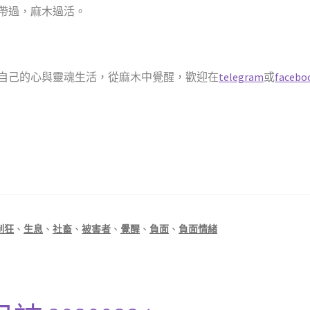
帶過，麻木過活。
自己的心與靈魂生活，從麻木中覺醒，歡迎在
telegram
或
facebo
制狂
、
生息
、
社畜
、
被害者
、
覺醒
、
負面
、
負面情緒