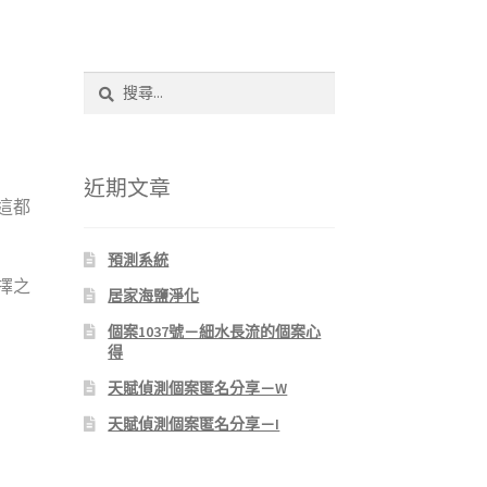
搜
尋
關
鍵
字:
近期文章
這都
預測系統
擇之
居家海鹽淨化
個案1037號－細水長流的個案心
得
天賦偵測個案匿名分享－W
天賦偵測個案匿名分享－I