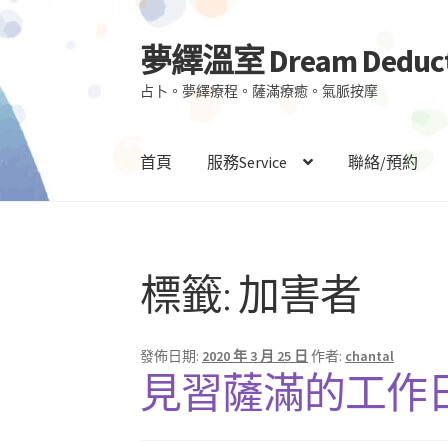
夢繹溫室 Dream Deduct
跳
跳
至
至
占卜。夢繹療程。薩滿療癒。氣脈按摩
導
主
覽
要
列
內
首頁
服務Service
聯絡/預約
容
標籤:
加害者
發佈日期:
2020 年 3 月 25 日
作者:
chantal
見習薩滿的工作日誌 