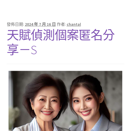
發佈日期:
2024 年 7 月 16 日
作者:
chantal
天賦偵測個案匿名分
享－S