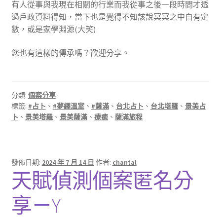
有人從事與我現在相關的行業而我從事之後一段時間才透
過戶政資料得知，當下也是覺得不知該說冥冥之中自有定
數，或是家學淵源(大笑)
您也有這樣的傳承嗎？歡迎分享。
分類:
個案分享
標籤:
#占卜
、
#夢繹溫室
、
#薩滿
、
台北占卜
、
台北塔羅
、
景美占
卜
、
景美塔羅
、
景美薩滿
、
療癒
、
薩滿旅程
發佈日期:
2024 年 7 月 14 日
作者:
chantal
天賦偵測個案匿名分
享－Y