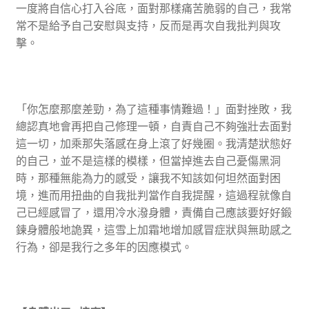
一度將自信心打入谷底，面對那樣痛苦脆弱的自己，我常
常不是給予自己安慰與支持，反而是再次自我批判與攻
擊。
「你怎麼那麼差勁，為了這種事情難過！」面對挫敗，我
總認真地會再把自己修理一頓，自責自己不夠強壯去面對
這一切，加乘那失落感在身上滾了好幾圈。我清楚狀態好
的自己，並不是這樣的模樣，但當掉進去自己憂傷黑洞
時，那種無能為力的感受，讓我不知該如何坦然面對困
境，進而用扭曲的自我批判當作自我提醒，這過程就像自
己已經感冒了，還用冷水潑身體，責備自己應該要好好鍛
鍊身體般地詭異，這雪上加霜地增加感冒症狀與無助感之
行為，卻是我行之多年的因應模式。