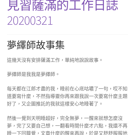
見習薩滿的工作日誌
20200321
夢繹師故事集
這幾天沒有安排薩滿工作，單純地說說故事。
夢繹師是我我是夢繹師。
每天都在江郎才盡的我，睡前在心底咕噥了一句，哎不知
道要寫什麼，不然指導靈你再來跟我說一次要寫什麼主題
好了，又企圖推託的我就這樣安心地睡著了。
然後一覺到天明睡超好，完全無夢，一醒來就想怎麼沒
夢，完了又要自己想，一翻看時間什麼才六點，我還不再
睡一下回籠覺，文章什麼的醒來再說，於是又舒舒服服地