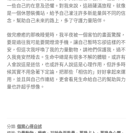
一些自己的在意及恐懼。對我來說，這趟薩滿旅程，就像
是一個休憩裝備站，給予自己灌注許多新能量與不同的信
念，幫助自己未來的路上，多了守護力量陪伴。
做完療癒的那晚睡覺時，我半夜被一個害怕的畫面驚醒，
要是過往我可能要開燈滑手機，讓自己暫時忘卻這樣的不
安，但這次我呼喚了我的力量動物，請祂們保護我，過不
久我竟安然睡去。生命中總是有很多不解的體驗，或許有
人會說這是迷信，也或許有人說這是心理作用，但許多時
候其實不用急著下定論，把那些「相信的」好好拿起來運
用，並且與自己作連結，更會看見生命給自己的幫助與力
量也許超乎想像。
分類:
個案心得自述
標籤:
力量動物
、
療癒
、
祛除負面能量
、
萬隆占卜
、
萬隆身心靈
、