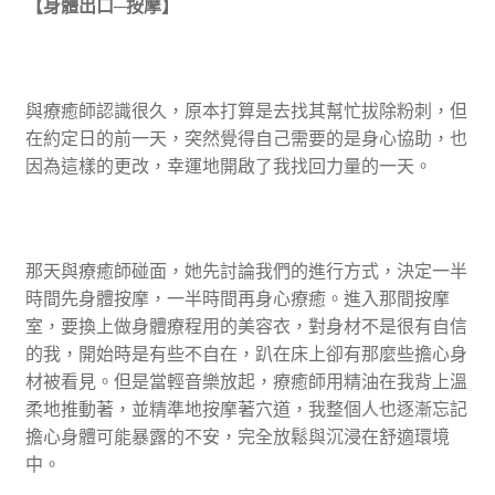
【身體出口─按摩】
與療癒師認識很久，原本打算是去找其幫忙拔除粉刺，但
在約定日的前一天，突然覺得自己需要的是身心協助，也
因為這樣的更改，幸運地開啟了我找回力量的一天。
那天與療癒師碰面，她先討論我們的進行方式，決定一半
時間先身體按摩，一半時間再身心療癒。進入那間按摩
室，要換上做身體療程用的美容衣，對身材不是很有自信
的我，開始時是有些不自在，趴在床上卻有那麼些擔心身
材被看見。但是當輕音樂放起，療癒師用精油在我背上溫
柔地推動著，並精準地按摩著穴道，我整個人也逐漸忘記
擔心身體可能暴露的不安，完全放鬆與沉浸在舒適環境
中。