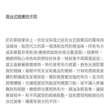
與台式按摩的不同
趴在那按摩床上，完全沒有我之前在台式按摩店的霉味與
油臭味，取而代之的是一個清新自然的精油味，所有毛巾
或床單都非常乾淨(療癒師說她非常注重清潔)。按摩時，
療癒師貼心地告知若想好好休息，她就會不再跟我談話；
當正面躺著朝電燈時，她也會用毛巾遮蓋，避免光源影響
我的視線。過程中完全沒有產品的推銷，只有她透過我身
體的緊繃度及呈現狀態，確認我需要加強的地方。這次的
按摩體驗，也讓我感受到能按到精要穴點，卻不讓人疼痛
難耐的經驗，療癒師也運用熱毛巾、精油及輕音樂，讓按
摩過程中，有不同感受的經絡鬆動。這些歷程相較過往的
台式按摩，確實有很大的不同。