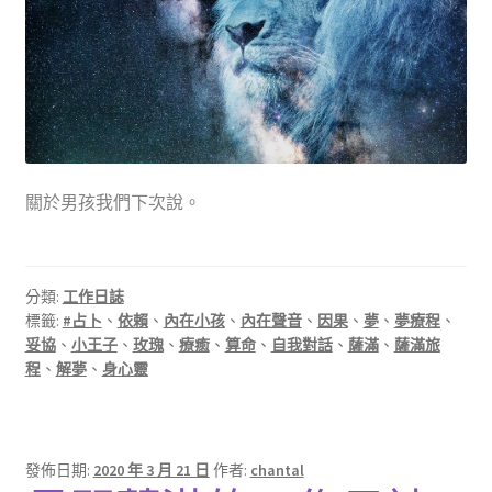
關於男孩我們下次說。
分類:
工作日誌
標籤:
#占卜
、
依賴
、
內在小孩
、
內在聲音
、
因果
、
夢
、
夢療程
、
妥協
、
小王子
、
玫瑰
、
療癒
、
算命
、
自我對話
、
薩滿
、
薩滿旅
程
、
解夢
、
身心靈
發佈日期:
2020 年 3 月 21 日
作者:
chantal