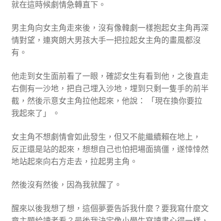
就在這時候劇情急轉直下。
男主角向女主角走來後，沒有像韓劇一樣抱起女主角再深
情對望，連爽朗大男孩大手一把拉起女主角的畫風都沒
有。
他走到女生面前看了一眼，確認女生有看到他，之後直走
右側有一沙地，把自己埋入沙地，埋到只剩一隻手的前半
截，然後示意女主角拉他起來，他說： 「現在換你要拉
我起來了」 。
女主角不想劇情會如此發生，但又不能繼續賴在地上，
反正還是站的起來，想想自己也怕把場面搞僵，遂悻悻然
地站起來向右方走去，拉起男主角。
然後沒有然後，因為我就醒了。
醒來以後我想了想，這個夢要告訴我什麼？要我寫什麼文
章主題給讀者看？最後我決定像小學生寫讀書心得一樣，