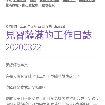
薩滿旅程
、
身心靈按摩
、
靈魂復原
發佈日期:
2020 年 3 月 22 日
作者:
chantal
見習薩滿的工作日誌
20200322
夢繹師故事集
這幾天沒有安排薩滿工作，單純地說說故事。
夢繹師是我我是夢繹師。
我昨天夢到一個女孩，他腳受傷讓男孩拉他起來，男孩反
而跑去變得讓自己更需要被女孩拉起來。(詳細請點
上一