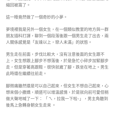
縮回被窩了。
這一睡竟然做了一個奇妙的小夢。
夢境裡我是另外一個女生，在一個類似教室的地方與一群
朋友插科打諢，聊到一個段落後跟一個男生走了出去，兩
人關係感覺是「友達以上，戀人未滿」的狀態。
男生走在前面，步伐比較大，沒有注意後面的女生跟不
上，女生想跟上腳步不想落後，於是急忙小碎步加緊腳步
走，但是穿著高跟鞋，很快就崴了腳，跌坐在地上。男生
此時還在繼續往前走。
腳微痛雖然還是可以自己起來，但女生不想自己起來，心
想來個小撒嬌，順道可以增溫感情，於是就向前可愛但稍
做大聲地喊了一下： 「 ㄟ，拉我一下啦~」，男主角聽到
後馬上急轉身朝女生走來 。