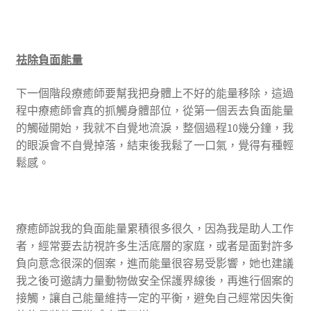
祛除負面能量
下一個階段療癒師要幫我把身體上不好的能量移除，這過
程中療癒師會真的抓觸身體部位，從第一個丟去負面能量
的觸碰開始，我就不自覺地流淚，整個過程10幾分鐘，我
的眼淚會不自覺掉落，結束後我鬆了一口氣，覺得有種輕
鬆感。
療癒師說我的負面能量累積很多很久，因為我是助人工作
者，經常要去訪視許多生活底層的家庭，或者是面對許多
負向意念很深的個案，進而能量很容易受影響，她也建議
我之後可邀請力量動物做安全保護界線後，再進行個案的
接觸，讓自己能量維持一定的平衡，避免自己經常因失衡