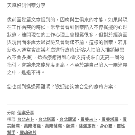
天賦偵測個案分享
像前面幾篇文章提到的，因應與生俱來的才能，如果與現
在工作衝突的時候，常常會看到個案陷入不停搖擺的心理
狀態，離開現在的工作心理上會輕鬆很多，但對於經濟面
與現實面來說太過冒險又會躊躇不前，這樣的個案，若非
新客人通常會建議考慮進行療癒(新客人怕陷入推銷疑雲
故不會多提)，透過療癒得到心靈支持或來自更高一層的
指引，會讓未來能見度更高，不至於讓自己陷入一團迷霧
之中，進退不得。
您也感到進退兩難嗎？歡迎諮詢適合您的療癒方案。
分類:
個案分享
標籤:
台北占卜
、
台北塔羅
、
台北薩滿
、
景美占卜
、
景美塔羅
、
景
美薩滿
、
萬隆塔羅
、
萬隆薩滿
、
薩滿
、
薩滿旅程
、
身心靈
、
靈性
幫手
、
靈魂碎片