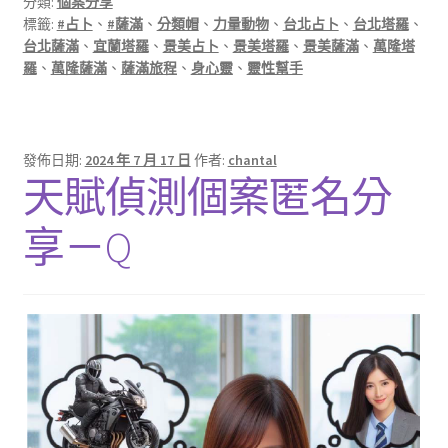
分類:
個案分享
標籤:
#占卜
、
#薩滿
、
分類帽
、
力量動物
、
台北占卜
、
台北塔羅
、
台北薩滿
、
宜蘭塔羅
、
景美占卜
、
景美塔羅
、
景美薩滿
、
萬隆塔
羅
、
萬隆薩滿
、
薩滿旅程
、
身心靈
、
靈性幫手
發佈日期:
2024 年 7 月 17 日
作者:
chantal
天賦偵測個案匿名分
享－Q