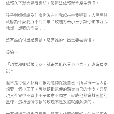
依賴久了就會覺得應該，沒辦法依賴就會產生責怪。
孩子對媽媽說為什麼你沒有叫我起來害我遲到？人民埋怨
政府為什麼我買不到口罩？玫瑰對著小王子說你也該好心
地想一想我的需要……
沒有誰的付出是應該，沒有誰的付出需要被責怪。
妥協－
「想要和蝴蝶做朋友，就得要能忍受毛毛蟲。」玫瑰這麼
說。
但不是每個人都有四根刺能夠保護自己，所以每一個人都
想要一個小王子，可以頤指氣使的聽從自己的命令，只是
現實社會中不管小王子願意不願意，最終他都會離開他的
星球，這樣習慣依賴的玫瑰不是妥協就能解決的。
你有想過妥協也沒有用、沒有人依賴的時候，你該如何自