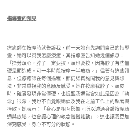
指導靈的預見
療癒師在按摩時就告訴我，前一天她有先詢問自己的指導
靈，她可以幫我怎麼療癒，其指導靈告知她幾個訊息：
「操勞煩心，脖子一定要按，頭也要按，因為脖子有些僵
硬是頭造成。可一半時段按摩一半療癒。」儘管有這些訊
息，但療癒師在每個過程，都仍認真詢問我的意見與想
法，非常重視我的意願及感受。她在按摩我脖子、頭皮
時，確實發現非常僵硬，也提醒我通常會如此是因為「執
念」很深，我也不自覺跟她談及我在之前工作上的執著與
挫敗。她表示：「身心是相互影響，所以透過身體按摩疏
通與放鬆，也會讓心理的執念慢慢鬆動」。這也讓我更加
深刻感受，身心不可分的狀態。