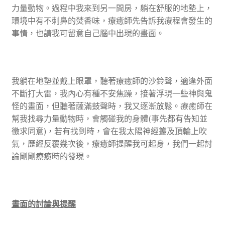
力量動物。過程中我來到另一間房，躺在舒服的地墊上，
環境中有不刺鼻的焚香味，療癒師先告訴我療程會發生的
事情，也請我可留意自己腦中出現的畫面。
我躺在地墊並戴上眼罩，聽著療癒師的沙鈴聲，適逢外面
不斷打大雷，我內心有種不安焦躁，接著浮現一些神與鬼
怪的畫面，但聽著薩滿鼓聲時，我又逐漸放鬆。療癒師在
幫我找尋力量動物時，會觸碰我的身體(事先都有告知並
徵求同意)，若有找到時，會在我太陽神經叢及頂輪上吹
氣，歷經反覆幾次後，療癒師提醒我可起身，我們一起討
論剛剛療癒時的發現。
畫面的討論與提醒