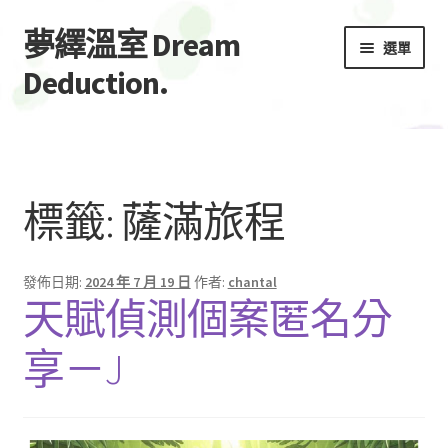
夢繹溫室 Dream
跳
跳
選單
至
至
Deduction.
導
主
覽
要
首頁
列
內
容
展
服務Service
開
標籤:
薩滿旅程
子
聯絡/預約
選
單
展
發佈日期:
2024 年 7 月 19 日
作者:
chantal
水無月Minazuki
天賦偵測個案匿名分
開
子
全部文章
享－J
選
單