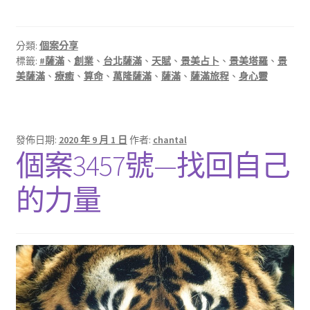
分類:
個案分享
標籤:
#薩滿
、
創業
、
台北薩滿
、
天賦
、
景美占卜
、
景美塔羅
、
景
美薩滿
、
療癒
、
算命
、
萬隆薩滿
、
薩滿
、
薩滿旅程
、
身心靈
發佈日期:
2020 年 9 月 1 日
作者:
chantal
個案3457號—找回自己
的力量